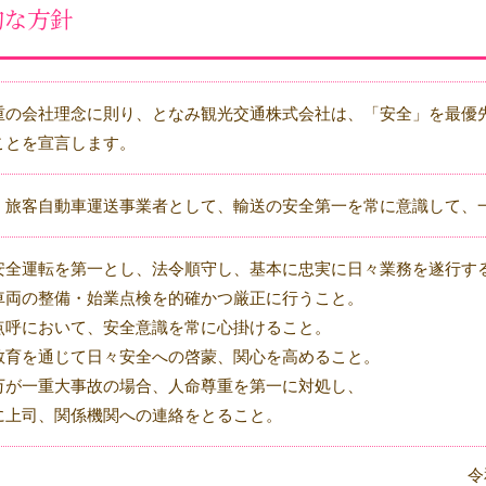
的な方針
重の会社理念に則り、となみ観光交通株式会社は、「安全」を最優
ことを宣言します。
、旅客自動車運送事業者として、輸送の安全第一を常に意識して、
安全運転を第一とし、法令順守し、基本に忠実に日々業務を遂行す
車両の整備・始業点検を的確かつ厳正に行うこと。
点呼において、安全意識を常に心掛けること。
教育を通じて日々安全への啓蒙、関心を高めること。
万が一重大事故の場合、人命尊重を第一に対処し、
に上司、関係機関への連絡をとること。
令