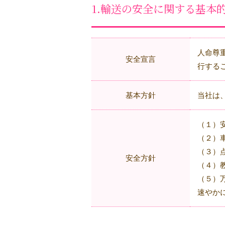
1.輸送の安全に関する基本
人命尊
安全宣言
行する
基本方針
当社は
（１）
（２）
（３）
安全方針
（４）
（５）
速やか