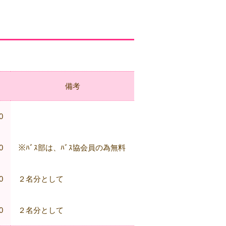
備考
0
0
※ﾊﾞｽ部は、ﾊﾞｽ協会員の為無料
0
２名分として
0
２名分として