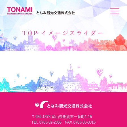
toggle
navigat
TOP イメージスライダー
〒939-1373 富山県砺波市一番町1-15
TEL.
0763-32-2356
FAX.0763-33-0315